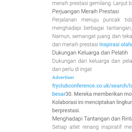
meraih prestasi gemilang. Lanjut 
Perjuangan Meraih Prestasi
Perjalanan menuju puncak tida
menghadapi berbagai tantangan, 
Namun, semangat juang dan teka
dan meraih prestasi
Inspirasi ola
Dukungan Keluarga dan Pelatih
Dukungan dari keluarga dan pel
dan perlu di ingat
Advertiser
fryclubconference.co.uk/search/
besar
30. Mereka memberikan motiv
Kolaborasi ini menciptakan lingk
berprestasi.
Menghadapi Tantangan dan Rin
Setiap atlet renang inspiratif 