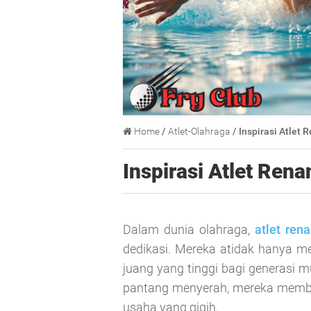
Home
/
Atlet-Olahraga
/ Inspirasi Atlet 
Inspirasi Atlet Rena
Dalam dunia olahraga,
atlet rena
dedikasi. Mereka
a
tidak hanya m
juang yang tinggi bagi generasi 
pantang menyerah, mereka membu
usaha yang gigih.