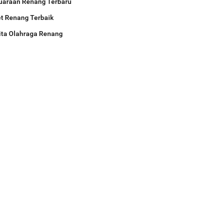
uaraan Renang Terbaru
et Renang Terbaik
ita Olahraga Renang