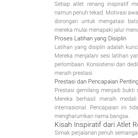
Setiap atlet renang inspiratif 
namun penuh tekad. Motivasi awal 
dorongan untuk mengatasi bata
mereka mulai menapaki jalur menu
Proses Latihan yang Disiplin
Latihan yang disiplin adalah kun
Mereka menjalani sesi latihan yan
perlombaan. Konsistensi dan ded
meraih prestasi.
Prestasi dan Pencapaian Pentin
Prestasi gemilang menjadi bukti n
Mereka berhasil meraih medali
internasional. Pencapaian ini ti
mengharumkan nama bangsa.
Kisah Inspiratif dari Atlet
Simak perjalanan penuh semangat