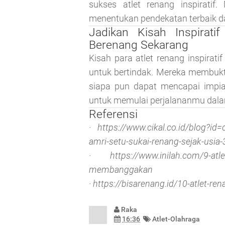
sukses atlet renang inspiratif
menentukan pendekatan terbaik da
Jadikan Kisah Inspirati
Berenang Sekarang
Kisah para atlet renang inspirati
untuk bertindak. Mereka membukt
siapa pun dapat mencapai impian
untuk memulai perjalananmu dala
Referensi
·
https://www.cikal.co.id/blog?id=c
amri-setu-sukai-renang-sejak-usia-
·
https://www.inilah.com/9-atlet
membanggakan
·
https://bisarenang.id/10-atlet-r
Raka
16:36
Atlet-Olahraga